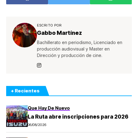
poder de la
Wolverine en Río
Inteligencia
de Janeiro
Artificial
ESCRITO POR
Gabbo Martínez
Bachillerato en periodismo, Licenciado en
producción audiovisual y Master en
Dirección y producción de cine.
+ Recientes
Que Hay De Nuevo
La Ruta abre inscripciones para 2026
06/08/2026