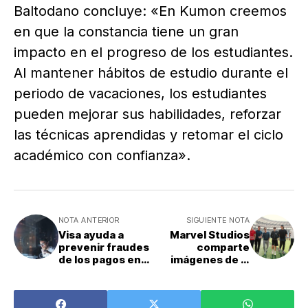
Baltodano concluye: «En Kumon creemos
en que la constancia tiene un gran
impacto en el progreso de los estudiantes.
Al mantener hábitos de estudio durante el
periodo de vacaciones, los estudiantes
pueden mejorar sus habilidades, reforzar
las técnicas aprendidas y retomar el ciclo
académico con confianza».
NOTA ANTERIOR
SIGUIENTE NOTA
Visa ayuda a
Marvel Studios
prevenir fraudes
comparte
de los pagos en
imágenes de la
tiempo real en
gira mundial de
América Latina y
prensa de
el Caribe con el
Deadpool &