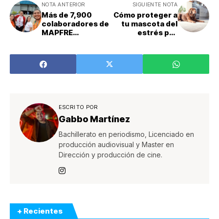
NOTA ANTERIOR
SIGUIENTE NOTA
Más de 7,900
Cómo proteger a
colaboradores de
tu mascota del
MAPFRE
estrés por
impactan
fuegos
positivamente a
artificiales esta
126,000
temporada
personas
ESCRITO POR
Gabbo Martínez
Bachillerato en periodismo, Licenciado en
producción audiovisual y Master en
Dirección y producción de cine.
+ Recientes