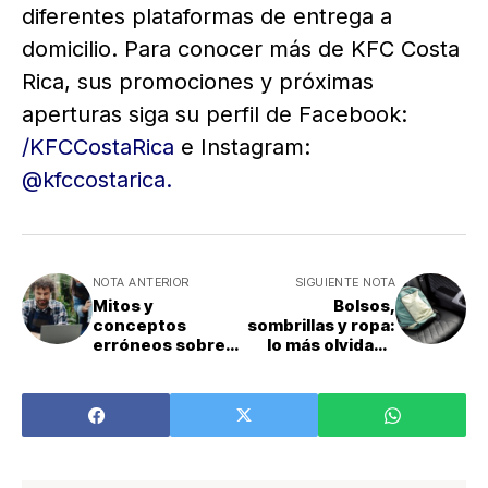
diferentes plataformas de entrega a
domicilio. Para conocer más de KFC Costa
Rica, sus promociones y próximas
aperturas siga su perfil de Facebook:
/KFCCostaRica
e Instagram:
@kfccostarica.
NOTA ANTERIOR
SIGUIENTE NOTA
Mitos y
Bolsos,
conceptos
sombrillas y ropa:
erróneos sobre
lo más olvidado
las PC ecológicas
por los ticos en
viajes con la app
de Uber