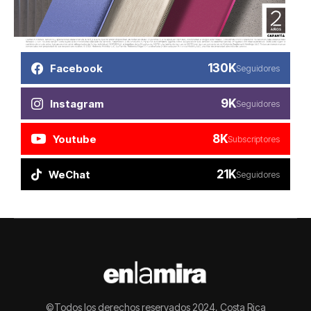
130K
Facebook
Seguidores
9K
Instagram
Seguidores
8K
Youtube
Subscriptores
21K
WeChat
Seguidores
©Todos los derechos reservados 2024, Costa Rica