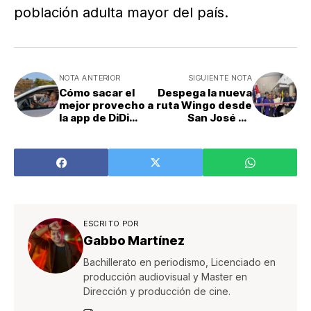
población adulta mayor del país.
NOTA ANTERIOR
SIGUIENTE NOTA
Cómo sacar el
Despega la nueva
mejor provecho a
ruta Wingo desde
la app de DiDi
San José de
este fin de año
Costa Rica hacia
Medellín
ESCRITO POR
Gabbo Martínez
Bachillerato en periodismo, Licenciado en
producción audiovisual y Master en
Dirección y producción de cine.