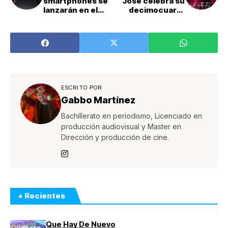
smartphones se
José celebra su
lanzarán en el
decimocuarta
país
edición en Costa
próximamente
Rica
ESCRITO POR
Gabbo Martínez
Bachillerato en periodismo, Licenciado en
producción audiovisual y Master en
Dirección y producción de cine.
+ Recientes
Que Hay De Nuevo