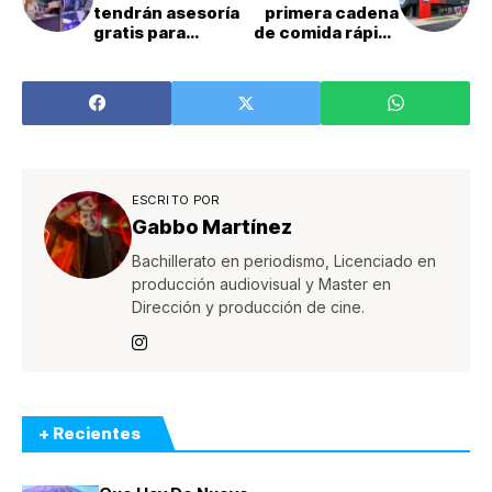
tendrán asesoría
primera cadena
gratis para
de comida rápida
tramitar visas a
en Costa Rica con
diversos países
cubertería y
bolsas 100%
compostables
ESCRITO POR
Gabbo Martínez
Bachillerato en periodismo, Licenciado en
producción audiovisual y Master en
Dirección y producción de cine.
+ Recientes