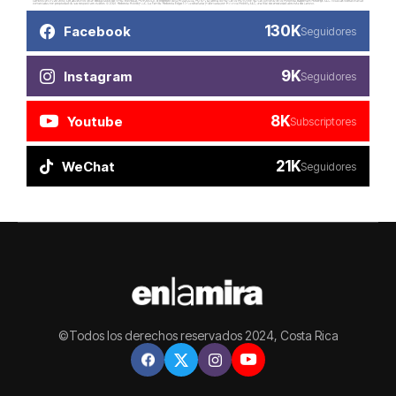
130K
Facebook
Seguidores
9K
Instagram
Seguidores
8K
Youtube
Subscriptores
21K
WeChat
Seguidores
©Todos los derechos reservados 2024, Costa Rica