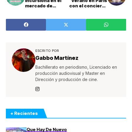
incursiona en el
verano en París
mercado de
con el concierto
mascotas
“Visa Live at le
Louvre”, con Post
Malone como
artista principal
ESCRITO POR
Gabbo Martínez
Bachillerato en periodismo, Licenciado en
producción audiovisual y Master en
Dirección y producción de cine.
+ Recientes
Que Hay De Nuevo