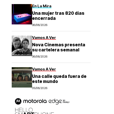
En La Mira
Una mujer tras 820 días
encerrada
06/08/2026
Vamos A Ver
Nova Cinemas presenta
su cartelera semanal
06/08/2026
Vamos A Ver
Una calle queda fuera de
este mundo
05/08/2026