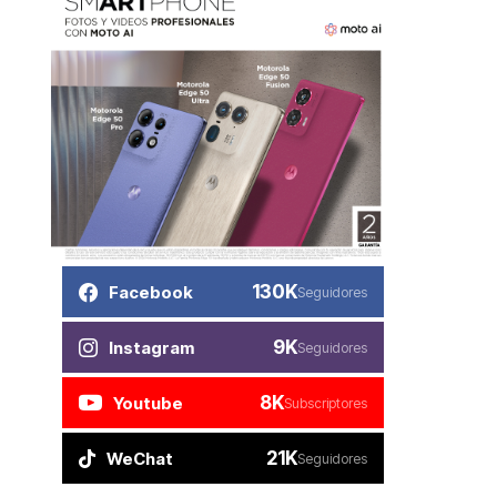
130K
Facebook
Seguidores
9K
Instagram
Seguidores
8K
Youtube
Subscriptores
21K
WeChat
Seguidores