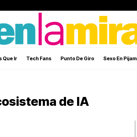
 Que Ir
Tech Fans
Punto De Giro
Sexo En Pija
osistema de IA