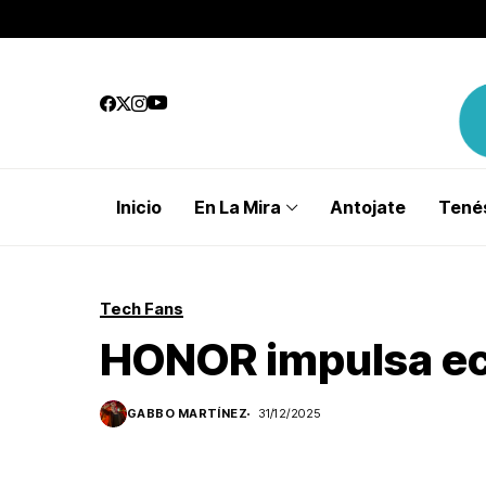
Inicio
En La Mira
Antojate
Tenés
Tech Fans
HONOR impulsa ec
GABBO MARTÍNEZ
31/12/2025