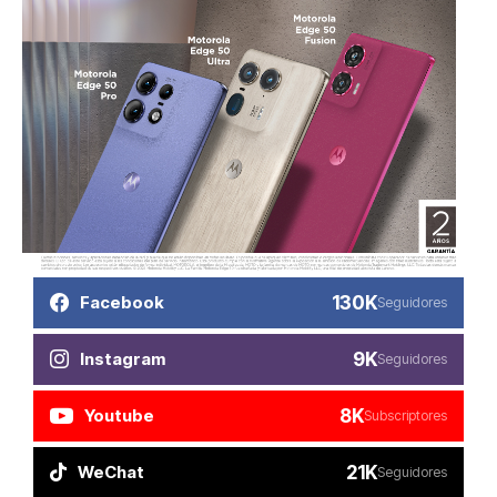
130K
Facebook
Seguidores
9K
Instagram
Seguidores
8K
Youtube
Subscriptores
21K
WeChat
Seguidores