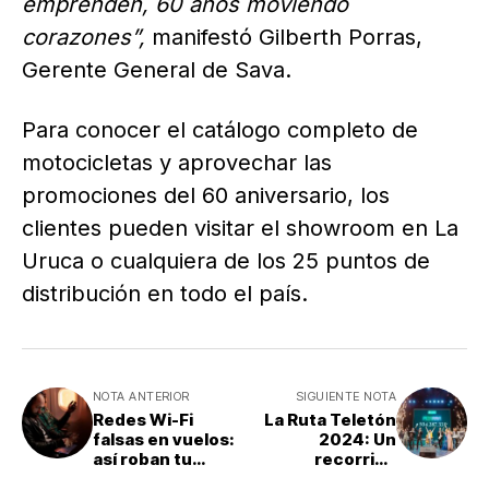
emprenden, 60 años moviendo
corazones”,
manifestó Gilberth Porras,
Gerente General de Sava.
Para conocer el catálogo completo de
motocicletas y aprovechar las
promociones del 60 aniversario, los
clientes pueden visitar el showroom en La
Uruca o cualquiera de los 25 puntos de
distribución en todo el país.
NOTA ANTERIOR
SIGUIENTE NOTA
Redes Wi-Fi
La Ruta Teletón
falsas en vuelos:
2024: Un
así roban tu
recorrido
información
solidario para