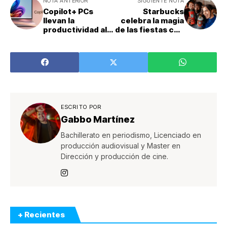
NOTA ANTERIOR
SIGUIENTE NOTA
Copilot+ PCs
Starbucks
llevan la
celebra la magia
productividad al
de las fiestas con
siguiente nivel
nuevos sabores
ESCRITO POR
Gabbo Martínez
Bachillerato en periodismo, Licenciado en
producción audiovisual y Master en
Dirección y producción de cine.
+ Recientes