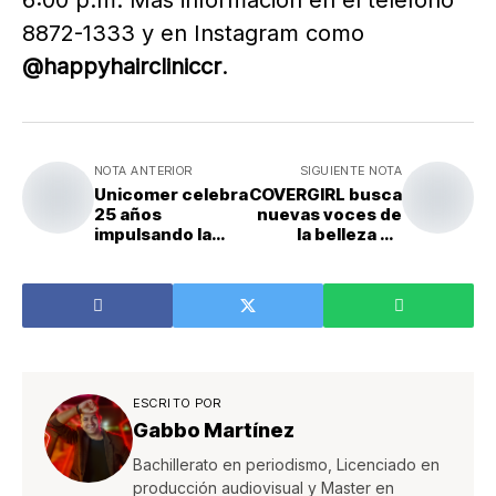
6:00 p.m. Más información en el teléfono
8872-1333 y en Instagram como
@happyhaircliniccr
.
NOTA ANTERIOR
SIGUIENTE NOTA
Unicomer celebra
COVERGIRL busca
25 años
nuevas voces de
impulsando la
la belleza en
inclusión
Latinoamérica
financiera y la
innovación en el
retail
ESCRITO POR
Gabbo Martínez
Bachillerato en periodismo, Licenciado en
producción audiovisual y Master en