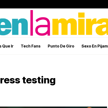
 Que Ir
Tech Fans
Punto De Giro
Sexo En Pija
tress testing