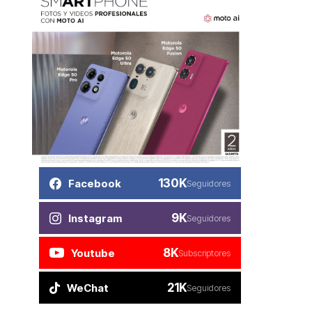
130K
Facebook
Seguidores
9K
Instagram
Seguidores
8K
Youtube
Subscriptores
21K
WeChat
Seguidores