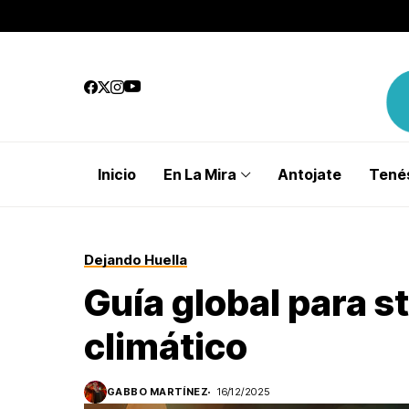
Inicio
En La Mira
Antojate
Tenés
Dejando Huella
Guía global para s
climático
GABBO MARTÍNEZ
16/12/2025