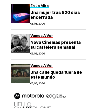
En La Mira
Una mujer tras 820 días
encerrada
06/08/2026
Vamos A Ver
Nova Cinemas presenta
su cartelera semanal
06/08/2026
Vamos A Ver
Una calle queda fuera de
este mundo
05/08/2026