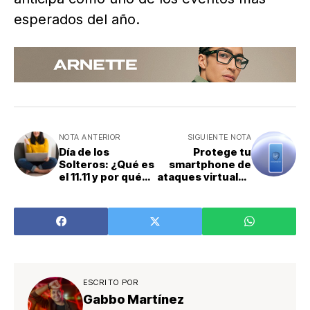
esperados del año.
NOTA ANTERIOR
SIGUIENTE NOTA
Día de los
Protege tu
Solteros: ¿Qué es
smartphone de
el 11.11 y por qué
ataques virtuales
es una fecha
y maliciosos con
ideal para
efectivas
comprar en línea?
herramientas
ESCRITO POR
Gabbo Martínez