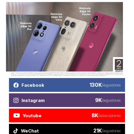
130K
Facebook
Seguidores
9K
Instagram
Seguidores
8K
Youtube
Subscriptores
21K
WeChat
Seguidores