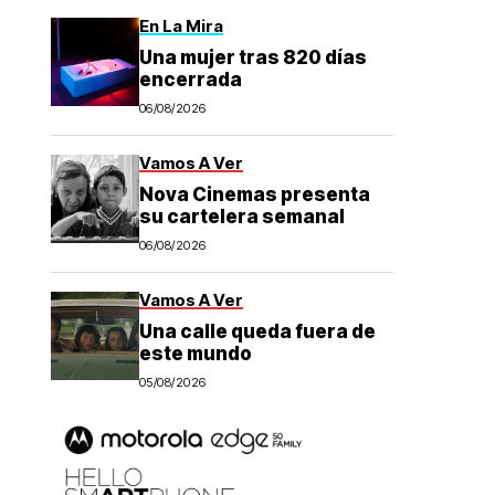
En La Mira
Una mujer tras 820 días
encerrada
06/08/2026
Vamos A Ver
Nova Cinemas presenta
su cartelera semanal
06/08/2026
Vamos A Ver
Una calle queda fuera de
este mundo
05/08/2026