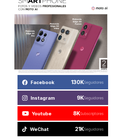
130K
Facebook
Seguidores
9K
Instagram
Seguidores
8K
Youtube
Subscriptores
21K
WeChat
Seguidores