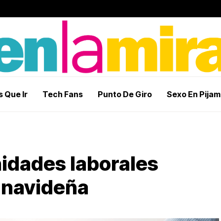
 Que Ir
Tech Fans
Punto De Giro
Sexo En Pija
nidades laborales
 navideña