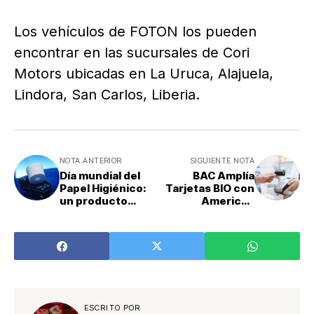
Los vehículos de FOTON los pueden
encontrar en las sucursales de Cori
Motors ubicadas en La Uruca, Alajuela,
Lindora, San Carlos, Liberia.
NOTA ANTERIOR
SIGUIENTE NOTA
Día mundial del
BAC Amplía
Papel Higiénico:
Tarjetas BIO con
un producto
American
aliado de la salud
Express y Visa
y el bienestar
familiar
ESCRITO POR