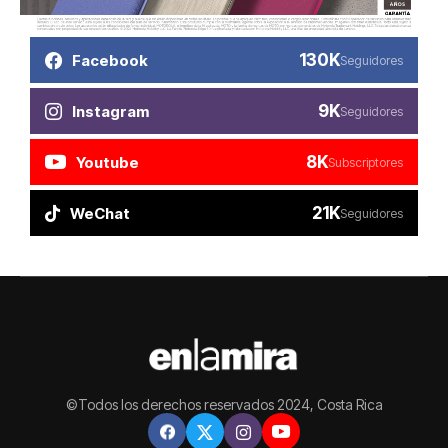
130K
Facebook
Seguidores
9K
Instagram
Seguidores
8K
Youtube
Subscriptores
21K
WeChat
Seguidores
©Todos los derechos reservados 2024, Costa Rica