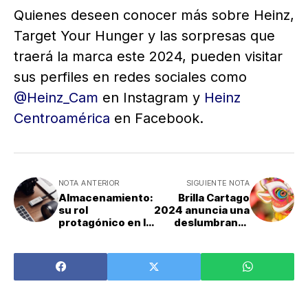
Quienes deseen conocer más sobre Heinz,
Target Your Hunger y las sorpresas que
traerá la marca este 2024, pueden visitar
sus perfiles en redes sociales como
@Heinz_Cam
en Instagram y
Heinz
Centroamérica
en Facebook.
NOTA ANTERIOR
SIGUIENTE NOTA
Almacenamiento:
Brilla Cartago
su rol
2024 anuncia una
protagónico en la
deslumbrante
película
celebración para
costarricense
recibir el Año
“Prisionera de la
Nuevo Chino del
lente”
Dragón