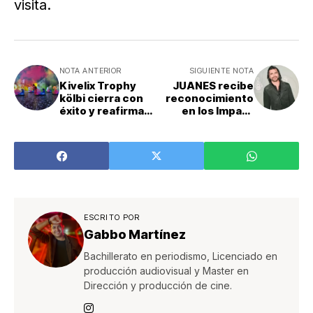
visita.
NOTA ANTERIOR
SIGUIENTE NOTA
Kivelix Trophy
JUANES recibe
kölbi cierra con
reconocimiento
éxito y reafirma
en los Impact
su apoyo al
Awards de la
ciclismo
Fundación
femenino
Playing For
Change
ESCRITO POR
Gabbo Martínez
Bachillerato en periodismo, Licenciado en
producción audiovisual y Master en
Dirección y producción de cine.