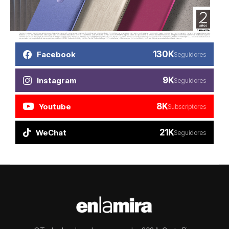
130K
Facebook
Seguidores
9K
Instagram
Seguidores
8K
Youtube
Subscriptores
21K
WeChat
Seguidores