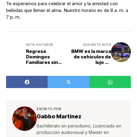
Te esperamos para celebrar el amor y la amistad con
bebidas que llenan el alma. Nuestro horario es de 8 a. m. a
7 p. m.
NOTA ANTERIOR
SIGUIENTE NOTA
Regresa
BMW es la marca
Domingos
de vehículos de
Familiares sin
lujo de
Humo con
combustión y
concierto y
eléctricos más
juegos
vendida en Costa
mecánicos para
Rica
mascotas
ESCRITO POR
Gabbo Martínez
Bachillerato en periodismo, Licenciado en
producción audiovisual y Master en