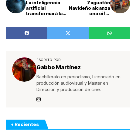
La inteligencia
Zaguatón
artificial
Navideño alcanza
transformará las
una cifra
interacciones
histórica
humanas en 2025
ESCRITO POR
Gabbo Martínez
Bachillerato en periodismo, Licenciado en
producción audiovisual y Master en
Dirección y producción de cine.
+ Recientes