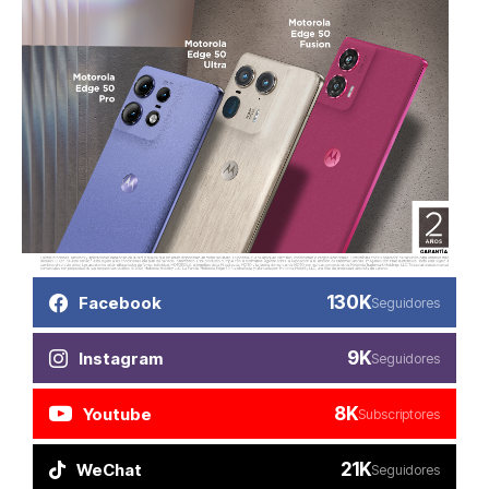
130K
Facebook
Seguidores
9K
Instagram
Seguidores
8K
Youtube
Subscriptores
21K
WeChat
Seguidores