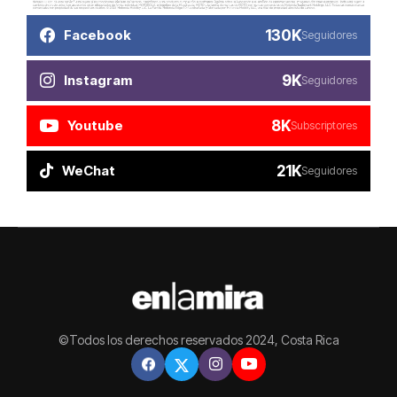
130K
Facebook
Seguidores
9K
Instagram
Seguidores
8K
Youtube
Subscriptores
21K
WeChat
Seguidores
©Todos los derechos reservados 2024, Costa Rica