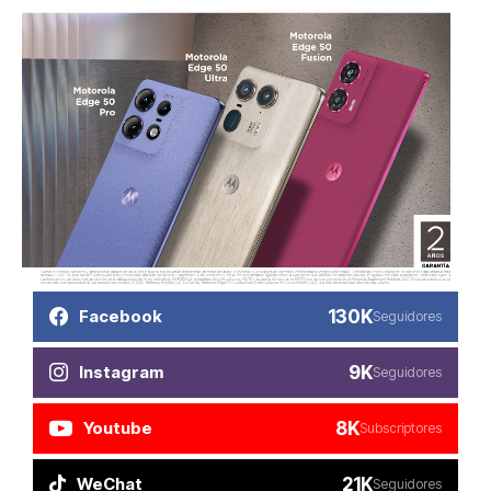
130K
Facebook
Seguidores
9K
Instagram
Seguidores
8K
Youtube
Subscriptores
21K
WeChat
Seguidores