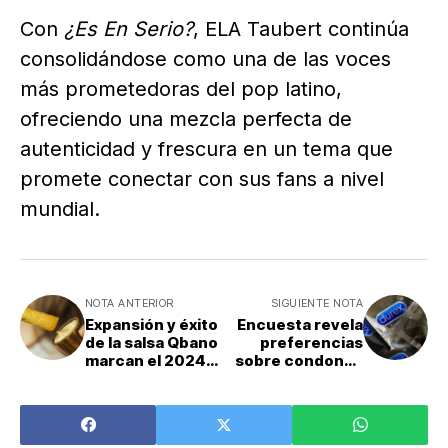
Con
¿Es En Serio?
, ELA Taubert continúa
consolidándose como una de las voces
más prometedoras del pop latino,
ofreciendo una mezcla perfecta de
autenticidad y frescura en un tema que
promete conectar con sus fans a nivel
mundial.
NOTA ANTERIOR
SIGUIENTE NOTA
Expansión y éxito
Encuesta revela
de la salsa Qbano
preferencias
marcan el 2024
sobre condones
para la marca
en Costa Rica