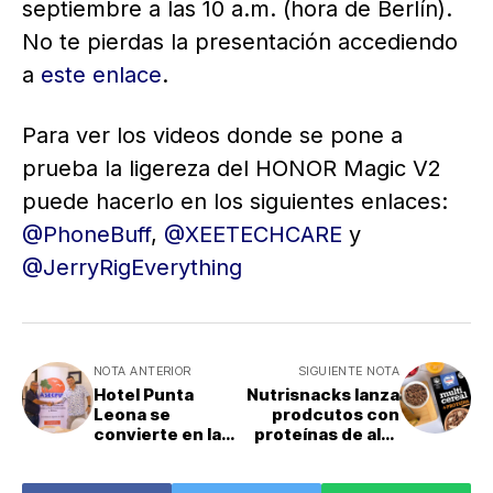
septiembre a las 10 a.m. (hora de Berlín).
No te pierdas la presentación accediendo
a
este enlace
.
Para ver los videos donde se pone a
prueba la ligereza del HONOR Magic V2
puede hacerlo en los siguientes enlaces:
@PhoneBuff
,
@XEETECHCARE
y
@JerryRigEverything
NOTA ANTERIOR
SIGUIENTE NOTA
Hotel Punta
Nutrisnacks lanza
Leona se
prodcutos con
convierte en la
proteínas de alto
primera empresa
valor biológico
en Costa Rica en