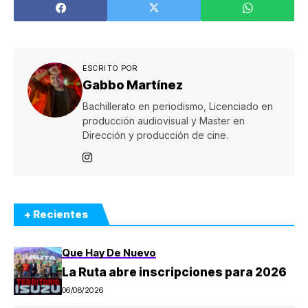
integrar a sus
colaboradores
dentro de la
Asamblea de
Accionistas
ESCRITO POR
Gabbo Martínez
Bachillerato en periodismo, Licenciado en
producción audiovisual y Master en
Dirección y producción de cine.
+ Recientes
Que Hay De Nuevo
La Ruta abre inscripciones para 2026
06/08/2026