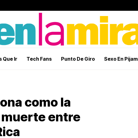
 Que Ir
Tech Fans
Punto De Giro
Sexo En Pija
iona como la
e muerte entre
Rica