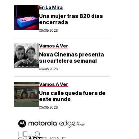
En La Mira
Una mujer tras 820 días
encerrada
06/08/2026
Vamos A Ver
Nova Cinemas presenta
su cartelera semanal
06/08/2026
Vamos A Ver
Una calle queda fuera de
este mundo
05/08/2026