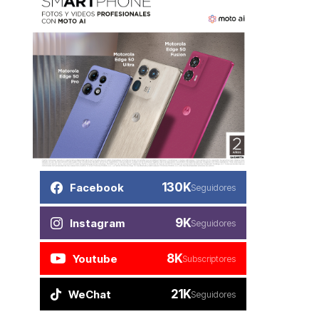
130K
Facebook
Seguidores
9K
Instagram
Seguidores
8K
Youtube
Subscriptores
21K
WeChat
Seguidores