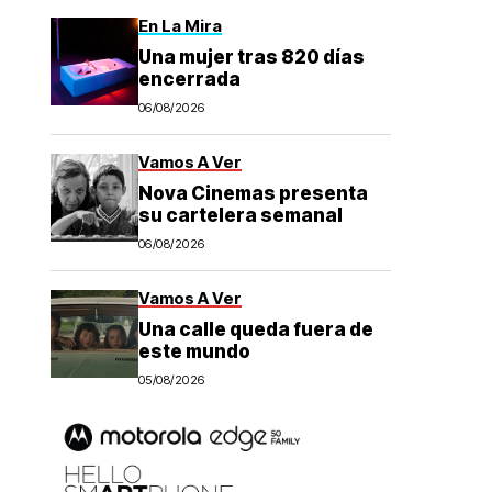
En La Mira
Una mujer tras 820 días
encerrada
06/08/2026
Vamos A Ver
Nova Cinemas presenta
su cartelera semanal
06/08/2026
Vamos A Ver
Una calle queda fuera de
este mundo
05/08/2026