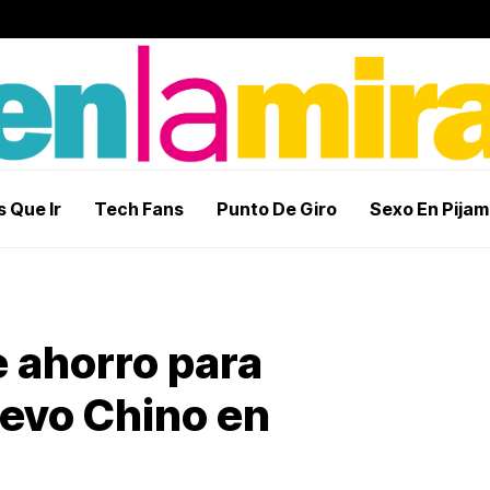
 Que Ir
Tech Fans
Punto De Giro
Sexo En Pija
e ahorro para
uevo Chino en