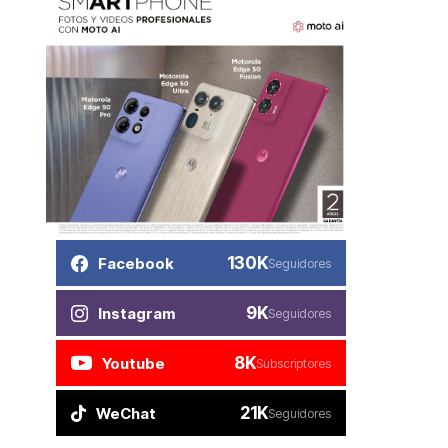
130K
Facebook
Seguidores
9K
Instagram
Seguidores
8K
Youtube
Subscriptores
21K
WeChat
Seguidores