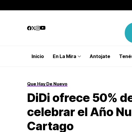
Inicio
En La Mira
Antojate
Tenés
Que Hay De Nuevo
DiDi ofrece 50% d
celebrar el Año N
Cartago