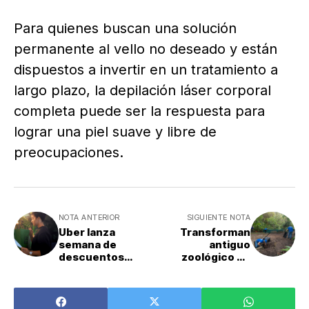
Para quienes buscan una solución
permanente al vello no deseado y están
dispuestos a invertir en un tratamiento a
largo plazo, la depilación láser corporal
completa puede ser la respuesta para
lograr una piel suave y libre de
preocupaciones.
NOTA ANTERIOR
SIGUIENTE NOTA
Uber lanza
Transforman
semana de
antiguo
descuentos
zoológico en
exclusivos para
parque natural
suscriptores en
urbano en San
Costa Rica
José