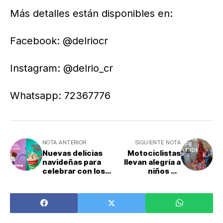
Más detalles están disponibles en:
Facebook: @delriocr
Instagram: @delrio_cr
Whatsapp: 72367776
NOTA ANTERIOR
SIGUIENTE NOTA
Nuevas delicias
Motociclistas
navideñas para
llevan alegría a
celebrar con los
niños en
tuyos
comunidades
vulnerables