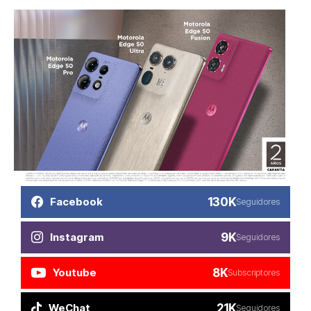
130K
Facebook
Seguidores
9K
Instagram
Seguidores
8K
Youtube
Subscriptores
21K
WeChat
Seguidores