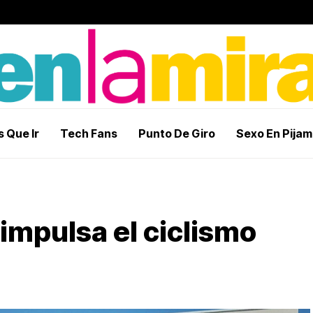
 Que Ir
Tech Fans
Punto De Giro
Sexo En Pija
impulsa el ciclismo