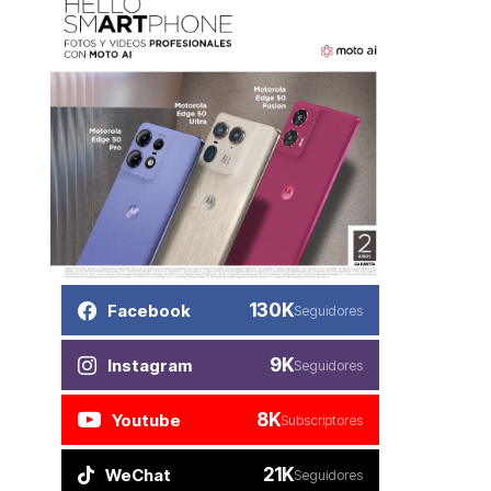
130K
Facebook
Seguidores
9K
Instagram
Seguidores
8K
Youtube
Subscriptores
21K
WeChat
Seguidores