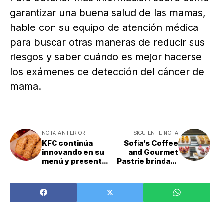
garantizar una buena salud de las mamas,
hable con su equipo de atención médica
para buscar otras maneras de reducir sus
riesgos y saber cuándo es mejor hacerse
los exámenes de detección del cáncer de
mama.
NOTA ANTERIOR
SIGUIENTE NOTA
KFC continúa
Sofia’s Coffee
innovando en su
and Gourmet
menú y presentó
Pastrie brindará
los nuevos Strips
la experiencia de
Mostaza Miel
degustar de la
mejor pastelería y
rodeado del
bosque nuboso