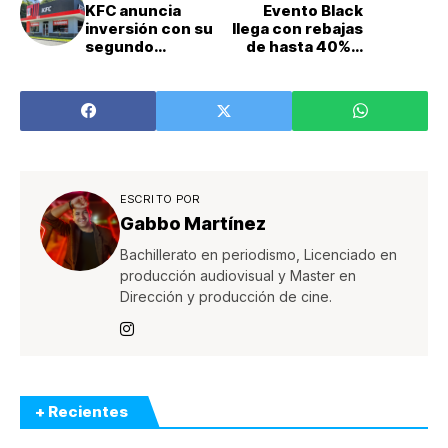
KFC anuncia
Evento Black
inversión con su
llega con rebajas
segundo
de hasta 40% a
restaurante en la
Walmart,
provincia de
Masxmenos, Maxi
Limón
Palí y Palí
ESCRITO POR
Gabbo Martínez
Bachillerato en periodismo, Licenciado en
producción audiovisual y Master en
Dirección y producción de cine.
+ Recientes