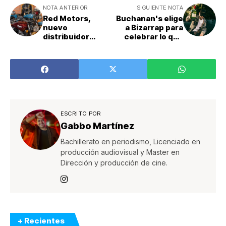
NOTA ANTERIOR
SIGUIENTE NOTA
Red Motors,
Buchanan's elige
nuevo
a Bizarrap para
distribuidor
celebrar lo que
oficial de Indian
más importa en
Motorcycle en
su nueva
Costa Rica
campaña
‘Estamos en
familia’
ESCRITO POR
Gabbo Martínez
Bachillerato en periodismo, Licenciado en
producción audiovisual y Master en
Dirección y producción de cine.
+ Recientes