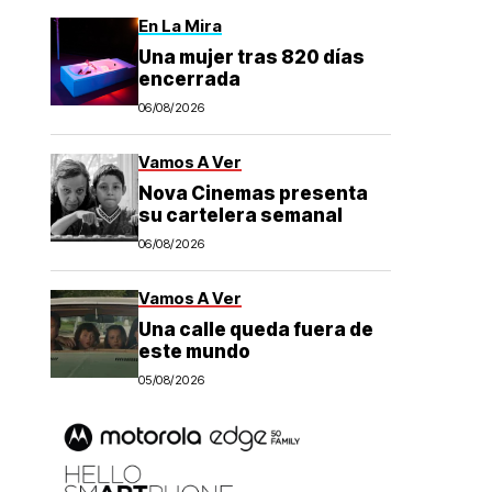
En La Mira
Una mujer tras 820 días
encerrada
06/08/2026
Vamos A Ver
Nova Cinemas presenta
su cartelera semanal
06/08/2026
Vamos A Ver
Una calle queda fuera de
este mundo
05/08/2026