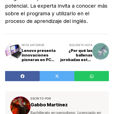
potencial. La experta invita a conocer más
sobre el programa y utilizarlo en el
proceso de aprendizaje del inglés.
NOTA ANTERIOR
SIGUIENTE NOTA
Lenovo presenta
¿Por qué las
innovaciones
ballenas
pioneras en PC
jorobadas están
con IA para
llegando a Punta
impulsar a los
Leona?
usuarios
empresariales en
la era de la IA
ESCRITO POR
Gabbo Martínez
Bachillerato en periodismo, Licenciado en