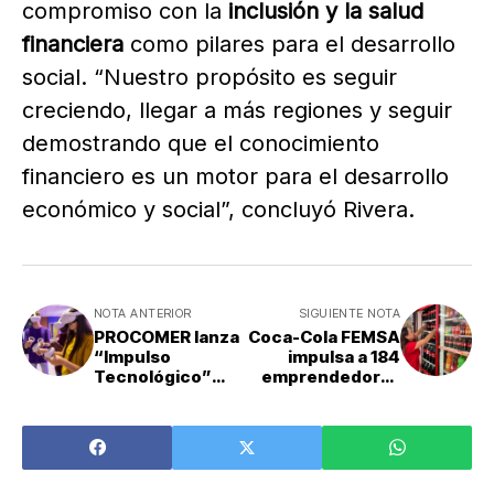
compromiso con la
inclusión y la salud
financiera
como pilares para el desarrollo
social. “Nuestro propósito es seguir
creciendo, llegar a más regiones y seguir
demostrando que el conocimiento
financiero es un motor para el desarrollo
económico y social”, concluyó Rivera.
NOTA ANTERIOR
SIGUIENTE NOTA
PROCOMER lanza
Coca-Cola FEMSA
“Impulso
impulsa a 184
Tecnológico”
emprendedoras
para fortalecer
con la cuarta
empresas del
edición del
sector TIC
programa
Mujeres ON en
Costa Rica