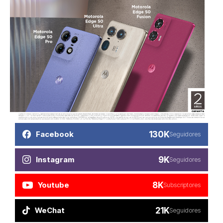
130K
Facebook
Seguidores
9K
Instagram
Seguidores
8K
Youtube
Subscriptores
21K
WeChat
Seguidores