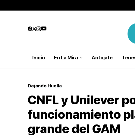
Inicio
En La Mira
Antojate
Tenés
Dejando Huella
CNFL y Unilever p
funcionamiento pl
grande del GAM