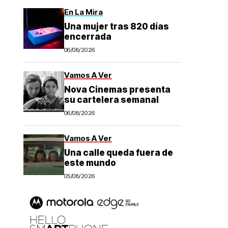
En La Mira
Una mujer tras 820 días
encerrada
06/08/2026
Vamos A Ver
Nova Cinemas presenta
su cartelera semanal
06/08/2026
Vamos A Ver
Una calle queda fuera de
este mundo
05/08/2026