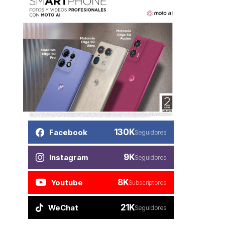
130K
Facebook
Seguidores
9K
Instagram
Seguidores
8K
Youtube
Subscriptores
21K
WeChat
Seguidores