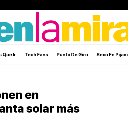
 Que Ir
Tech Fans
Punto De Giro
Sexo En Pija
onen en
anta solar más