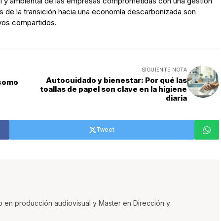
al y ambiental de las empresas comprometidas con una gestión
s de la transición hacia una economía descarbonizada son
ivos compartidos.
SIGUIENTE NOTA
Autocuidado y bienestar: Por qué las
 como
toallas de papel son clave en la higiene
diaria
Tweet
o en producción audiovisual y Master en Dirección y