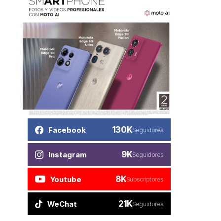
130K
Facebook
Seguidores
9K
Instagram
Seguidores
8K
Youtube
Subscriptores
21K
WeChat
Seguidores