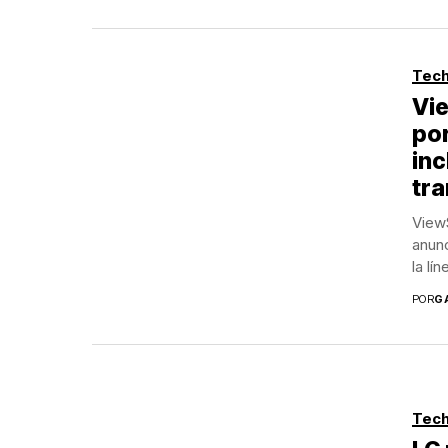
Tech
Vi
por
inc
tra
ViewS
anunc
la lí
POR
G
Tech