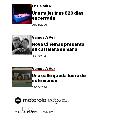
En La Mira
Una mujer tras 820 días
encerrada
06/08/2026
Vamos A Ver
Nova Cinemas presenta
su cartelera semanal
06/08/2026
Vamos A Ver
Una calle queda fuera de
este mundo
05/08/2026