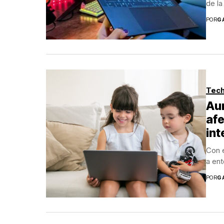
de la
POR
G
Tech
Au
afe
int
Con e
a ent
POR
G