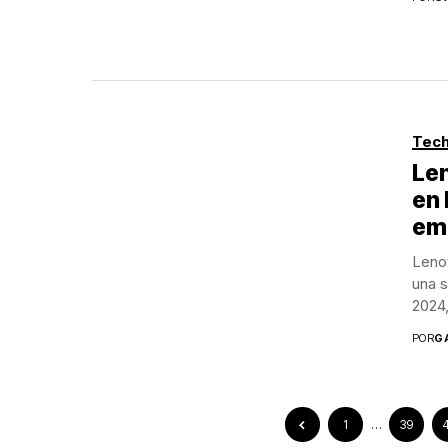
Tech
Le
en 
emp
Lenov
una s
2024,
POR
G
1
…
39