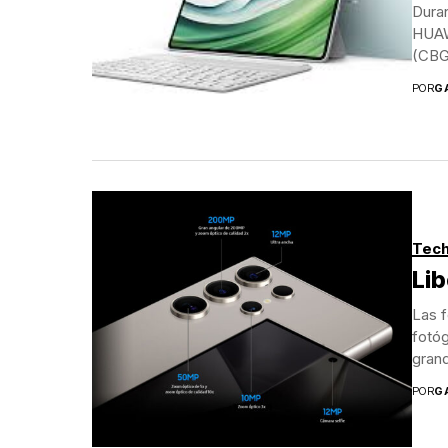
Dura
HUAW
(CBG
POR
G
Tech
Lib
Las f
fotó
grand
POR
G