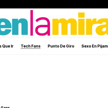
 Que Ir
Tech Fans
Punto De Giro
Sexo En Pija
 Fans