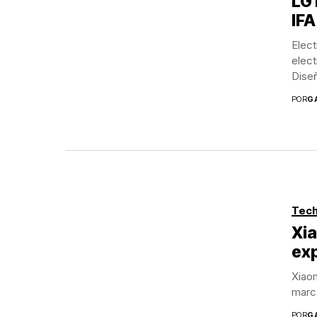
LG 
IF
Elect
elect
Diseñ
POR
G
Tech
Xia
exp
Xiaom
marca
POR
G