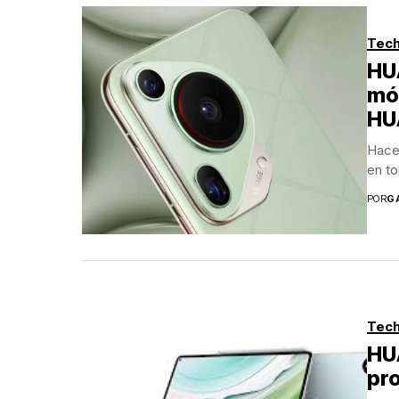
Tech
HUA
móv
HU
Hace
en to
POR
G
Tech
HUA
pr