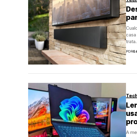
Des
par
Cualq
casa
trata.
POR
G
Tech
Len
usa
pr
A med