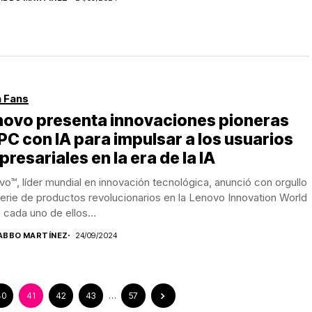
 Fans
novo presenta innovaciones pioneras
PC con IA para impulsar a los usuarios
resariales en la era de la IA
o™, líder mundial en innovación tecnológica, anunció con orgullo
erie de productos revolucionarios en la Lenovo Innovation World
 cada uno de ellos...
ABBO MARTÍNEZ
24/09/2024
40
41
42
43
…
57