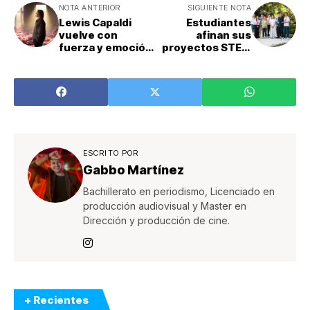
NOTA ANTERIOR
SIGUIENTE NOTA
Lewis Capaldi
Estudiantes
vuelve con
afinan sus
fuerza y emoción
proyectos STEM
tras dos años de
rumbo a la final
silencio
nacional de
competencia
automotriz
ESCRITO POR
Gabbo Martínez
Bachillerato en periodismo, Licenciado en
producción audiovisual y Master en
Dirección y producción de cine.
+ Recientes