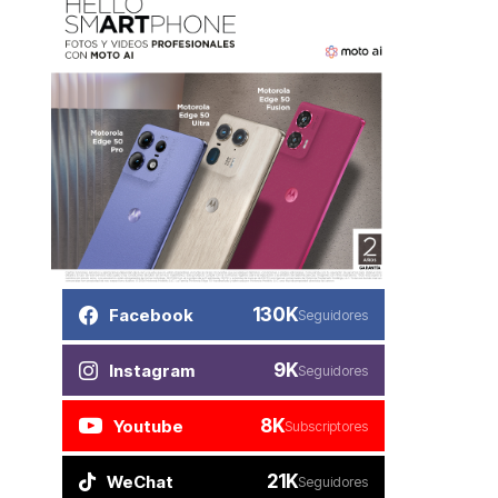
130K
Facebook
Seguidores
9K
Instagram
Seguidores
8K
Youtube
Subscriptores
21K
WeChat
Seguidores