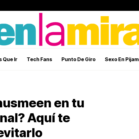
 Que Ir
Tech Fans
Punto De Giro
Sexo En Pija
husmeen en tu
nal? Aquí te
vitarlo