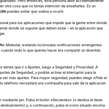
s guardado. Pero entonces, esta persona abre accidentalmente
ier otra cosa que no tenías intención de enseñarles. Es un
ción
puedes evitar que vuelva a ocurrir.
sonal para tus aplicaciones que impide que la gente entre donde
mente donde se supone que deben estar – en la aplicación que
gar.
 No Molestar, evitando incómodas notificaciones emergentes
 cuando todo lo que querías hacer era compartir un divertido
lo tienes que ir a Ajustes, luego a Seguridad y Privacidad. A
stes de Seguridad, y podrás activar el interruptor para la
ara ver más ajustes. Para mayor seguridad, puedes elegir «Pide el
 teléfono necesitará una contraseña para salir de la aplicación
ar mediante pin. Pulsa el botón «Recientes» (o desliza el dedo
e deslizamiento) y, a continuación, pulsa el icono situado encima