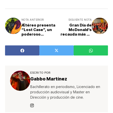
NOTA ANTERIOR
SIGUIENTE NOTA
Ætéreo presenta
Gran Día de
“Lost Case”, un
McDonald’s
poderoso
recauda más de
sencillo que
¢180 millones
marca una nueva
etapa artística
ESCRITO POR
Gabbo Martínez
Bachillerato en periodismo, Licenciado en
producción audiovisual y Master en
Dirección y producción de cine.