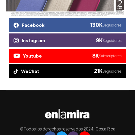
130K
Facebook
Seguidores
9K
Instagram
Seguidores
8K
Youtube
Subscriptores
21K
WeChat
Seguidores
©Todos los derechos reservados 2024, Costa Rica