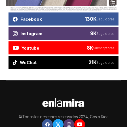
130K
Facebook
Seguidores
9K
Instagram
Seguidores
8K
Youtube
Subscriptores
21K
WeChat
Seguidores
©Todos los derechos reservados 2024, Costa Rica