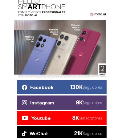
130K
Facebook
Seguidores
9K
Instagram
Seguidores
8K
Youtube
Subscriptores
21K
WeChat
Seguidores