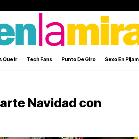
 Que Ir
Tech Fans
Punto De Giro
Sexo En Pija
arte Navidad con