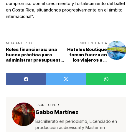
compromiso con el crecimiento y fortalecimiento del ballet
en Costa Rica, situándonos progresivamente en el ámbito
internacional”.
NOTA ANTERIOR
SIGUIENTE NOTA
Roles financieros: una
Hoteles Boutique
buena práctica para
toman fuerza en
administrar presupuestos
los viajeros a la
en pareja
hora de elegir por
las experiencias
que ofrecen
ESCRITO POR
Gabbo Martínez
Bachillerato en periodismo, Licenciado en
producción audiovisual y Master en