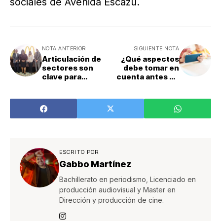
sociales de Avenida Escazú.
NOTA ANTERIOR
SIGUIENTE NOTA
Articulación de
¿Qué aspectos
sectores son
debe tomar en
clave para
cuenta antes de
enfrentar
regalar un
desafíos de los
smartphone a sus
jóvenes para la
hijos?
consecución de
un empleo
ESCRITO POR
Gabbo Martínez
Bachillerato en periodismo, Licenciado en
producción audiovisual y Master en
Dirección y producción de cine.