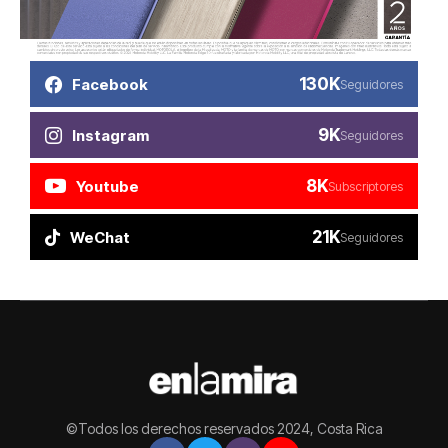
130K
Facebook
Seguidores
9K
Instagram
Seguidores
8K
Youtube
Subscriptores
21K
WeChat
Seguidores
©Todos los derechos reservados 2024, Costa Rica