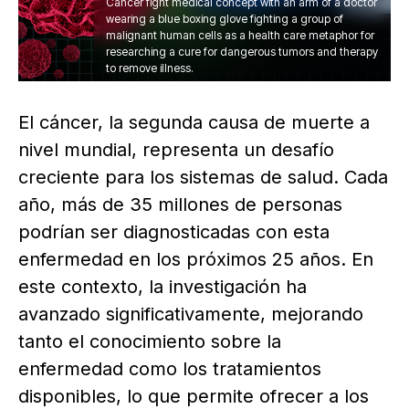
Cancer fight medical concept with an arm of a doctor
wearing a blue boxing glove fighting a group of
malignant human cells as a health care metaphor for
researching a cure for dangerous tumors and therapy
to remove illness.
El cáncer, la segunda causa de muerte a
nivel mundial, representa un desafío
creciente para los sistemas de salud. Cada
año, más de 35 millones de personas
podrían ser diagnosticadas con esta
enfermedad en los próximos 25 años. En
este contexto, la investigación ha
avanzado significativamente, mejorando
tanto el conocimiento sobre la
enfermedad como los tratamientos
disponibles, lo que permite ofrecer a los