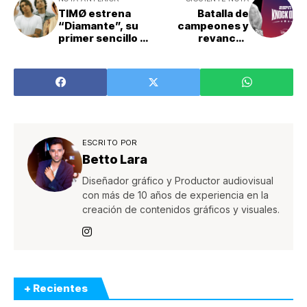
TIMØ estrena
Batalla de
“Diamante”, su
campeones y
primer sencillo de
revancha
cumbia junto a
imperdible en Las
Cardellino
Vegas
ESCRITO POR
Betto Lara
Diseñador gráfico y Productor audiovisual
con más de 10 años de experiencia en la
creación de contenidos gráficos y visuales.
+ Recientes