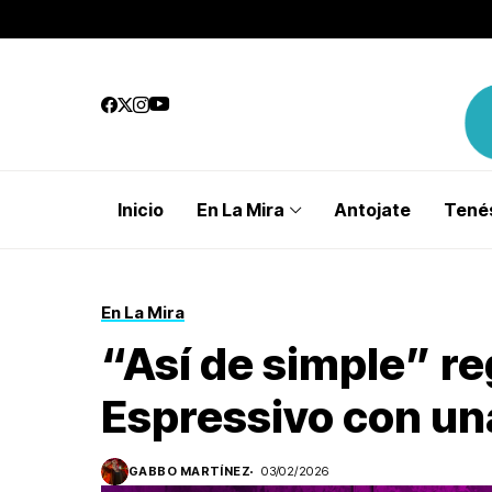
Inicio
En La Mira
Antojate
Tenés
En La Mira
“Así de simple” re
Espressivo con un
GABBO MARTÍNEZ
03/02/2026