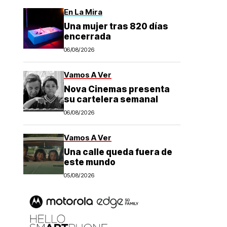
En La Mira
Una mujer tras 820 días
encerrada
06/08/2026
Vamos A Ver
Nova Cinemas presenta
su cartelera semanal
06/08/2026
Vamos A Ver
Una calle queda fuera de
este mundo
05/08/2026