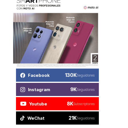
130K
Facebook
Seguidores
9K
Instagram
Seguidores
8K
Youtube
Subscriptores
21K
WeChat
Seguidores