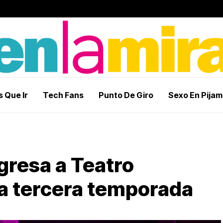
 Que Ir
Tech Fans
Punto De Giro
Sexo En Pija
gresa a Teatro
a tercera temporada