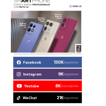
130K
Facebook
Seguidores
9K
Instagram
Seguidores
8K
Youtube
Subscriptores
21K
WeChat
Seguidores