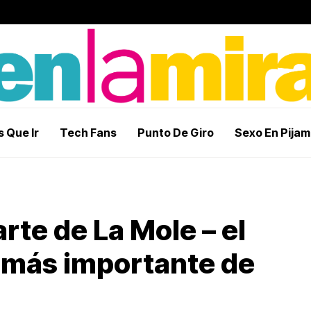
 Que Ir
Tech Fans
Punto De Giro
Sexo En Pija
arte de La Mole – el
s más importante de