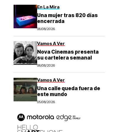
En La Mira
Una mujer tras 820 días
encerrada
06/08/2026
Vamos A Ver
Nova Cinemas presenta
su cartelera semanal
06/08/2026
Vamos A Ver
Una calle queda fuera de
este mundo
05/08/2026