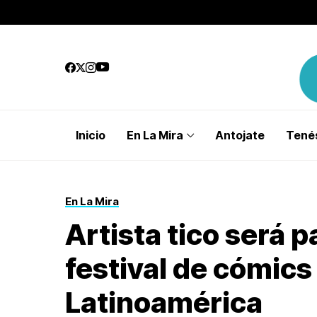
Inicio
En La Mira
Antojate
Tenés
En La Mira
Artista tico será p
festival de cómic
Latinoamérica